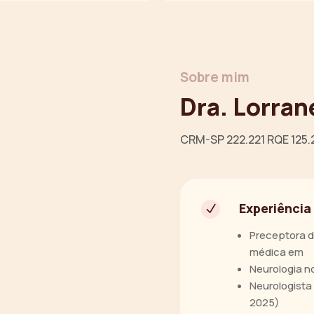
Sobre mim
Dra. Lorran
CRM-SP 222.221 RQE 125.
Experiência
N
Preceptora d
médica em
Neurologia n
Neurologista
2025)