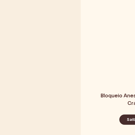
Bloqueio Ane
Cr
Sai