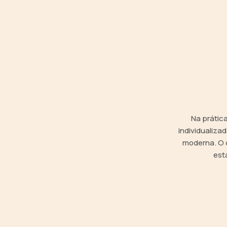
Na prátic
individualiza
moderna. O o
est