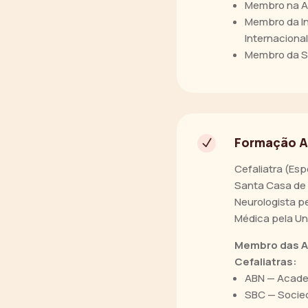
Membro na Ac
Membro da In
Internacional
Membro da So
Formação 
N
Cefaliatra (Es
Santa Casa de 
Neurologista p
Médica pela Uni
Membro das As
Cefaliatras:
ABN — Academ
SBC — Socied