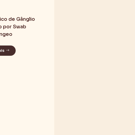
ico de Gânglio
o por Swab
íngeo
ais