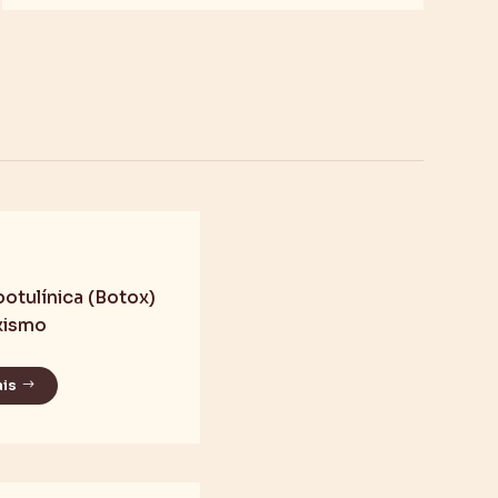
botulínica (Botox)
xismo
ais