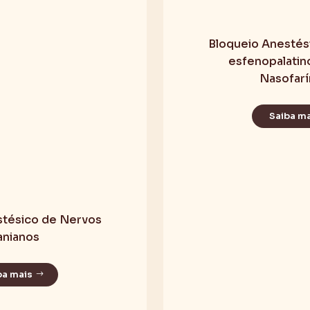
Bloqueio Anestés
esfenopalatin
Nasofar
Saiba m
stésico de Nervos
anianos
ba mais